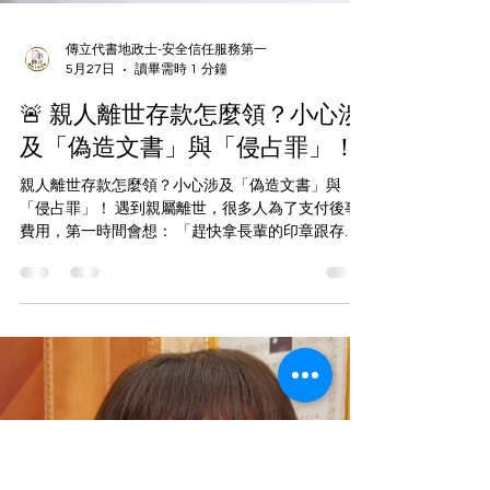
傳立代書地政士-安全信任服務第一
5月27日
讀畢需時 1 分鐘
🚨 親人離世存款怎麼領？小心涉
及「偽造文書」與「侵占罪」！