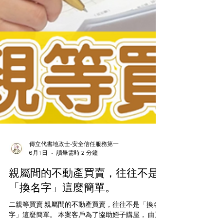
傳立代書地政士-安全信任服務第一
6月1日
讀畢需時 2 分鐘