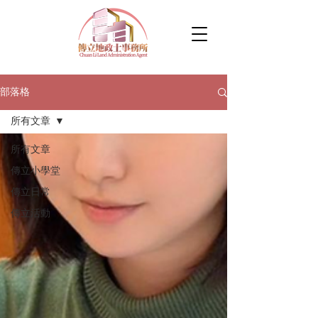
部落格
所有文章
所有文章
傳立小學堂
傳立日常
傳立活動