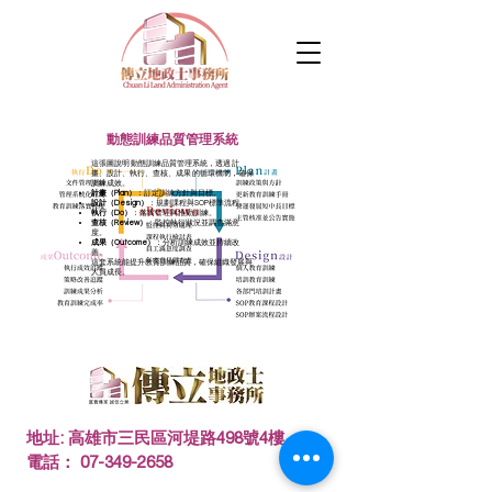
動態訓練品質管理系統
這張圖說明 動態訓練品質管理系統，透過 計
畫、設計、執行、查核、成果 的循環機制，確保
訓練成效。
計畫（Plan）
：訂定訓練方針與目標。
設計（Design）
：規劃課程與SOP標準流程。
執行（Do）
：落實管理與推動訓練。
查核（Review）
：監控執行狀況並調查滿意
度。
成果（Outcome）
：分析訓練成效並持續改
善。
這套系統能提升教育訓練品質，確保組織發展與
人員成長。
地址: 高雄市三民區河堤路498號4樓
電話：
07-349-2658
© 2023 by