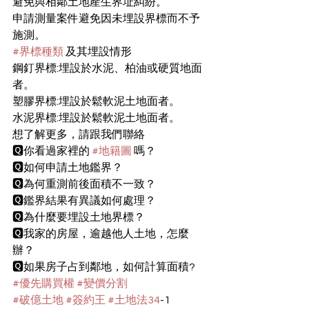
避免與相鄰土地產生界址糾紛。
申請測量案件避免因未埋設界標而不予
施測。
#界標種類
 及其埋設情形
鋼釘界標:埋設於水泥、柏油或硬質地面
者。
塑膠界標:埋設於鬆軟泥土地面者。
水泥界標:埋設於鬆軟泥土地面者。
想了解更多，請跟我們聯絡 
🆀你看過家裡的 
#地籍圖
 嗎？
🆀如何申請土地鑑界？
🆀為何重測前後面積不一致？
🆀鑑界結果有異議如何處理？
🆀為什麼要埋設土地界標？
🆀我家的房屋，逾越他人土地，怎麼
辦？
🆀如果房子占到鄰地，如何計算面積?
#優先購買權
#變價分割
#破億土地
#簽約王
#土地法34
-1 