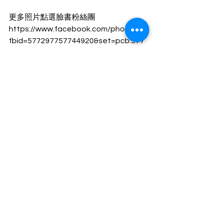
更多照片點選臉書粉絲團
https://www.facebook.com/photo/?
fbid=577297757744920&set=pcb.577
311877743508
____________________________
____________
任何問題都歡迎諮詢，我們將儘速為您
處理。
｜高雄市三民區河堤路498號四樓｜ 07-
349-2658｜
#傳立地政士事務所
#房地產專家
#高雄地政士
#傳立吳翊瑄所長
#傳立陳娜娜
#特約代書
#高雄代書
#地政士
#代書
#買賣
#土地
#建地
#農地
#房屋
#建物
#遺產
#繼承
#財產
#貸款
#夫妻
#離婚
#不動產
#中古屋
#預售屋
#大陸人
#外
國人