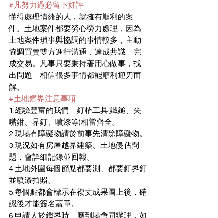
#凡努力過必留下好評
懂得處理情緒的人，就擁有順利的案
件。土地案件都要勞心勞力處理，因為
土地案件瑣事與協調的事情較多，主動
協調買賣雙方進行溝通，達成共識、完
成交易。凡事只要秉持著用心做事，找
出問題，相信很多事情都能順利迎刃而
解。
#土地鑑界注意事項
1.經驗豐富的我們，釘樁工具(鐵鎚、尖
嘴鉗、界釘、噴漆等)相當齊全。
2.現場有障礙物請於前事先清除障礙物。
3.現況如有房屋越界建築、土地侵佔問
題，會詳細記錄並回報。
4.土地外圍每個節點都要測、都要釘界釘
並噴漆拍照。
5.每個點都會標示在複丈成果圖上後，確
認後才能簽名蓋章。
6.申請人於鑑界時，應到場會同辦理，如