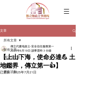
文章
所有文章
傳立代書地政士-安全信任服務第一
所有文章
2023年6月19日
讀畢需時 3 分鐘
【上山下海，使命必達💪 土
傳立小學堂
地鑑界，傳立第一👍】
傳立日常
傳立活動
已更新：
2025年7月21日