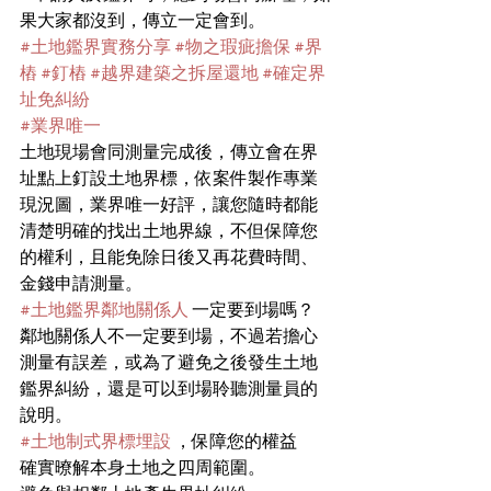
果大家都沒到，傳立一定會到。
#土地鑑界實務分享
#物之瑕疵擔保
#界
樁
#釘樁
#越界建築之拆屋還地
#確定界
址免糾紛
#業界唯一
土地現場會同測量完成後，傳立會在界
址點上釘設土地界標，依案件製作專業
現況圖，業界唯一好評，讓您隨時都能
清楚明確的找出土地界線，不但保障您
的權利，且能免除日後又再花費時間、
金錢申請測量。
#土地鑑界鄰地關係人
 一定要到場嗎？
鄰地關係人不一定要到場，不過若擔心
測量有誤差，或為了避免之後發生土地
鑑界糾紛，還是可以到場聆聽測量員的
說明。
#土地制式界標埋設
 ，保障您的權益
確實暸解本身土地之四周範圍。