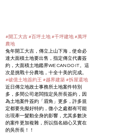
#開工大吉
#百坪土地
#千坪建地
#萬坪
農地
兔年開工大吉，傳立上山下海，使命必
達大面積土地要出售，指定傳立代書簽
約，大面積土地鑑界WE CAN DO IT。這
次是挑戰十分農地，十全十美的完成。
#破億土地簽約王
#越界建築
#拆屋還地
近日傳立地政士事務所土地案件特別
多，多間公司老闆指定吳所長簽約，因
為土地案件簽約「眉角」更多，許多規
定都要先擬好特約，微小之處都有可能
出現牽一髮動全身的影響，尤其多數決
的案件更加複雜，所以指名細心又實在
的吳所長！！