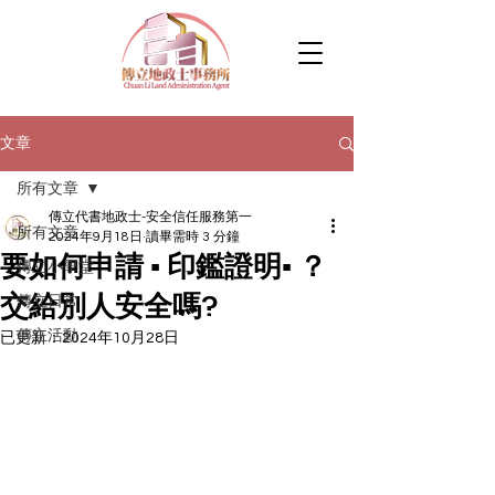
文章
所有文章
傳立代書地政士-安全信任服務第一
所有文章
2024年9月18日
讀畢需時 3 分鐘
要如何申請 ▪︎ 印鑑證明▪︎ ？
傳立小學堂
交給別人安全嗎?
傳立日常
傳立活動
已更新：
2024年10月28日