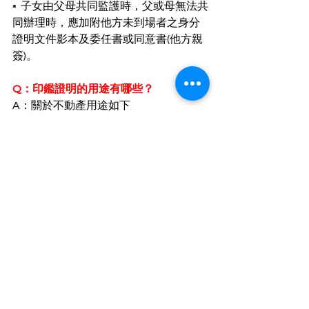
▪︎  
子女由父母共同監護時，父或母無法共
同辦理時，應加附他方未到場者之身分
證明文件影本及委任書或同意書(他方親
簽)。
Q：印鑑證明的用途有哪些？
A：關於不動產用途如下
▪︎  
不動產登記
▪︎  
不動產抵押設定、塗銷及抵押權內容變
更登記
▪︎  
法院公證、提存
▪︎  
土地重劃、區段徵收
▪︎  
銀行保管箱承租人死亡，繼承人申辦繼
承
▪︎  
金融機構存戶死亡，繼承人辦理存款繼
承
▪︎  
不限定用途