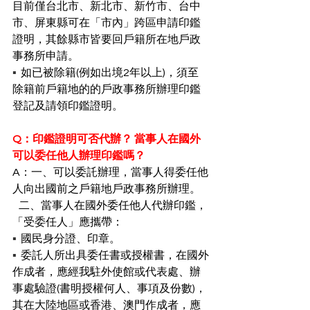
目前僅台北市、新北市、新竹市、台中
市、屏東縣可在「市內」跨區申請印鑑
證明，其餘縣市皆要回戶籍所在地戶政
事務所申請。
▪︎  
如已被除籍(例如出境2年以上)，須至
除籍前戶籍地的的戶政事務所辦理印鑑
登記及請領印鑑證明。
Q：印鑑證明可否代辦？ 當事人在國外
可以委任他人辦理印鑑嗎？
A：一、可以委託辦理，當事人得委任他
人向出國前之戶籍地戶政事務所辦理。
   二、當事人在國外委任他人代辦印鑑，
「受委任人」應攜帶：
▪︎  
國民身分證、印章。
▪︎  
委託人所出具委任書或授權書，在國外
作成者，應經我駐外使館或代表處、辦
事處驗證(書明授權何人、事項及份數)，
其在大陸地區或香港、澳門作成者，應