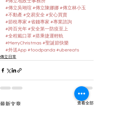
#傳立地政士事務所
#傳立吳翊瑄
#傳立陳娜娜
#傳立林小玉
#不動產
#交易安全
#安心買賣
#節稅專家
#省錢專家
#專業諮詢
#跨百光年
#安全第一防疫至上
#全程戴口罩
#搭乘捷運輕軌
#MerryChristmas
#聖誕節快樂
#外送App
#foodpanda
#ubereats
傳立日常
查看全部
最新文章