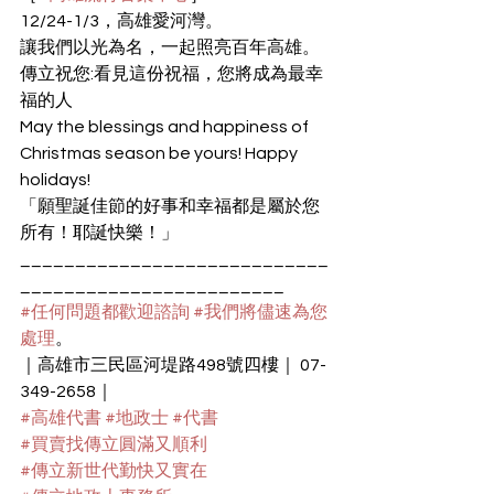
12/24-1/3，高雄愛河灣。
讓我們以光為名，一起照亮百年高雄。
傳立祝您:看見這份祝福，您將成為最幸
福的人
May the blessings and happiness of 
Christmas season be yours! Happy 
holidays!
「願聖誕佳節的好事和幸福都是屬於您
所有！耶誕快樂！」
____________________________
________________________
#任何問題都歡迎諮詢
#我們將儘速為您
處理
。
｜高雄市三民區河堤路498號四樓｜ 07-
349-2658｜
#高雄代書
#地政士
#代書
#買賣找傳立圓滿又順利
#傳立新世代勤快又實在