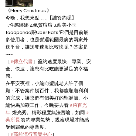
《Merry Christmas 》
今晚，我想來點……【誰簽約呢】
1.性感娜娜 2.氣質瑄瑄 3.甜美小玉
foodpanda跟Uber Eats 它們是目前最
多使用者，也是營運範圍最廣的兩家外
送平台，誰送餐速度比較快呢？答案是
~~~
［
#傳立代書
］簽約速度最快、專業、安
全、快速，讓您有比吃飽更滿足的幸福
感。
在平安夜裡，小編向聖誕老人許了個
願：不管案件幾百件，我都能順順利利
的完成，讓您們有個美好的聖誕節。小
編快馬加鞭工作，今晚要去看 
#跨百光
年
  燈光秀。精彩程度無法言喻，如同 
#
吳所長
 簽約專業氣勢，親臨現場才能感
受到霸氣的專業度。
［
#高雄流行音樂中心
］