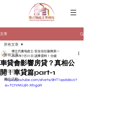
文章
所有文章
傳立代書地政士-安全信任服務第一
所有文章
2025年7月31日
讀畢需時 1 分鐘
車貸會影響房貸？真相公
傳立小學堂
開！車貸篇part-1
傳立日常
傳立活動
https://youtube.com/shorts/9HT1qsdobUc?
si=TCtYAhUjR-XfngoR