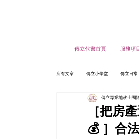
傳立代書首頁
服務項
所有文章
傳立小學堂
傳立日常
傳立專業地政士團
［把房產
💰 ］合