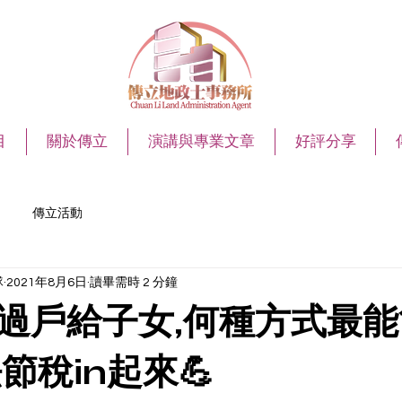
目
關於傳立
演講與專業文章
好評分享
傳立活動
隊
2021年8月6日
讀畢需時 2 分鐘
過戶給子女,何種方式最能
法節稅in起來💪