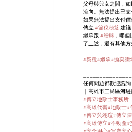
父母與兒女之間，如
流向。無法提出已支
如果無法提出支付價
傳立 
#節稅秘笈
 建議
繼承跟 
#贈與
，哪個
了上述，還有其他方
#契稅
#繼承
#拋棄繼
_______________
任何問題都歡迎諮詢
｜高雄市三民區河堤路49
#傳立地政士事務所
#高雄代書
#地政士
#
#傳立吳翊瑄
#傳立
#高雄傳立
#不動產
#
#安全用心
#買賣安心