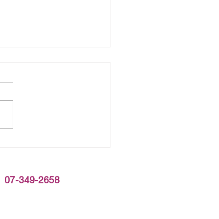
間的不動產買賣，往往不
換名字」這麼簡單。
349-2658