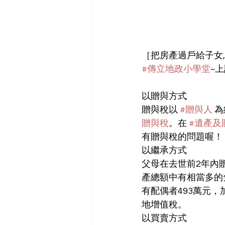
［把房產過戶給子女,
#傳立地政小學堂
~
以贈與方式
贈與稅以 
#贈與人
 
贈與稅
。在 
#遺產及
有贈與稅的問題喔！​
以繼承方式
父母在去世前2年內
產總額中有相當多的免
有配偶者493萬元，加
地增值稅。
以買賣方式