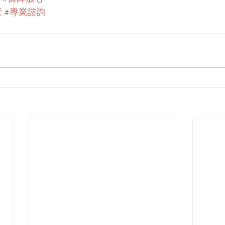
家
#專業諮詢