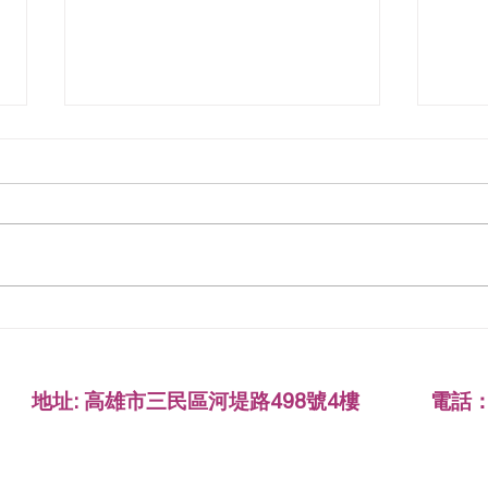
繼承上千萬存款，你敢讓代書
親屬
代領嗎？ —— 其實，專業與信
是「
任，能讓您省下最貴的時間成
本
地址: 高雄市三民區河堤路498號4樓 電話： 07-