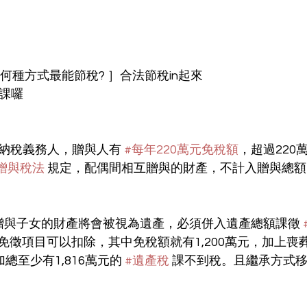
何種方式最能節稅? ］合法節稅in起來
上課囉
為納稅義務人，贈與人有 
#每年220萬元免稅額
，超過220
贈與稅法
 規定，配偶間相互贈與的財產，不計入贈與總
贈與子女的財產將會被視為遺產，必須併入遺產總額課徵 
徵項目可以扣除，其中免稅額就有1,200萬元，加上喪葬
總至少有1,816萬元的 
#遺產稅
 課不到稅。且繼承方式