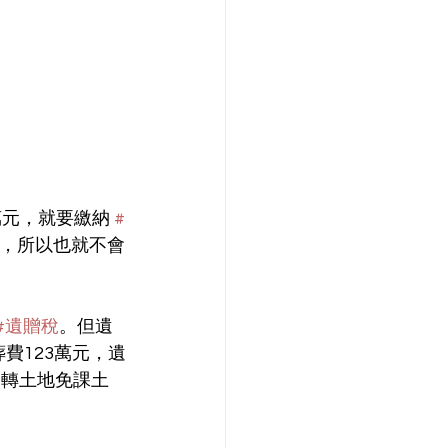
萬元，就要繳納 
#
額，所以也就不會
#遺贈稅
。但遺
費123萬元，遺
移轉土地免課土