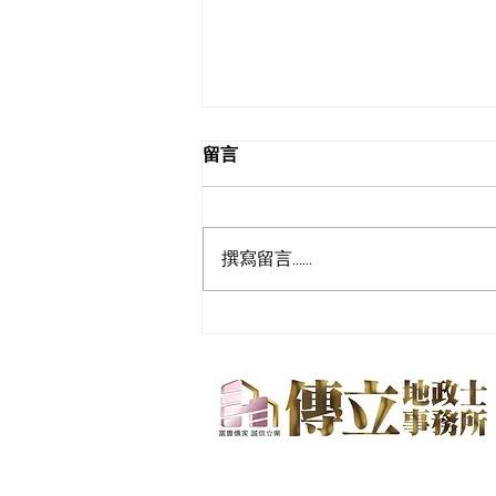
留言
撰寫留言......
跨海的信任，從澎湖飛到高
雄，只為了把這件大事交給我
們 ✈️