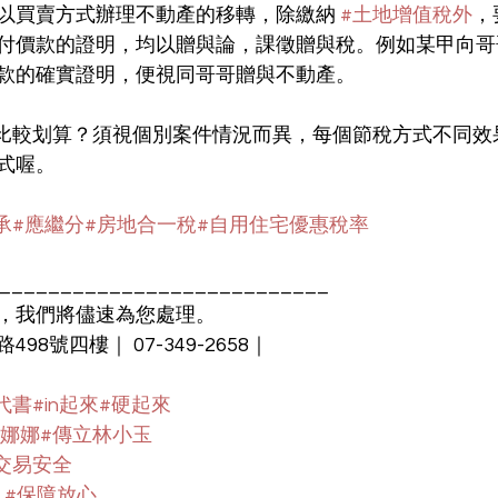
以買賣方式辦理不動產的移轉，除繳納 
#土地增值稅外
，
付價款的證明，均以贈與論，課徵贈與稅。例如某甲向哥
款的確實證明，便視同哥哥贈與不動產。
比較划算？須視個別案件情況而異，每個節稅方式不同效
式喔。
承
#應繼分
#房地合一稅
#自用住宅優惠稅率
___________________________
，我們將儘速為您處理。
8號四樓｜ 07-349-2658｜
代書
#in起來
#硬起來
陳娜娜
#傳立林小玉
交易安全
#保障放心