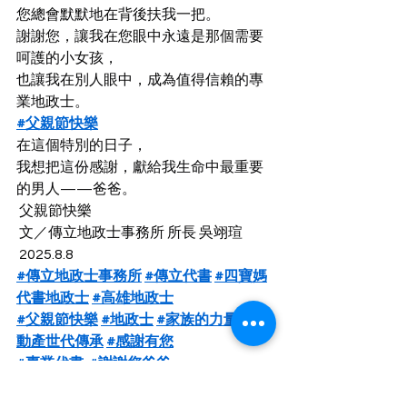
您總會默默地在背後扶我一把。
謝謝您，讓我在您眼中永遠是那個需要
呵護的小女孩，
也讓我在別人眼中，成為值得信賴的專
業地政士。
#父親節快樂
在這個特別的日子，
我想把這份感謝，獻給我生命中最重要
的男人——爸爸。
 父親節快樂
 文／傳立地政士事務所 所長 吳翊瑄
 2025.8.8
#傳立地政士事務所
#傳立代書
#四寶媽
代書地政士
 ​
#高雄地政士
#父親節快樂
#地政士
#家族的力量
#不
動產世代傳承
#感謝有您
#專業代書
#謝謝您爸爸
傳立日常