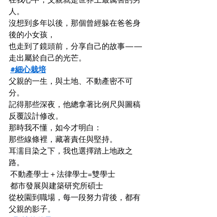
人。
沒想到多年以後，那個曾經躲在爸爸身
後的小女孩，
也走到了鏡頭前，分享自己的故事——
走出屬於自己的光芒。
#細心栽培
父親的一生，與土地、不動產密不可
分。
記得那些深夜，他總拿著比例尺與圖稿
反覆設計修改。
那時我不懂，如今才明白：
那些線條裡，藏著責任與堅持。
耳濡目染之下，我也選擇踏上地政之
路。
 不動產學士＋法律學士=雙學士
 都市發展與建築研究所碩士
從校園到職場，每一段努力背後，都有
父親的影子。