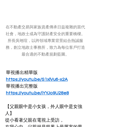
在不動產交易與家族資產傳承日益複雜的當代
社會，地政士成為守護財產安全的重要橋樑。
所長吳翊瑄，以跨領域專業背景結合熱誠服
務，創立地政士事務所，致力為每位客戶打造
最合適的不動產規劃藍圖。
 華視播出精華版 
https://youtu.be/S1xlVu6-x2A
 華視播出完整版 
https://youtu.be/iYYJo9U28e8
【父親眼中是小女孩，外人眼中是女強
人】
從小看著父親在電視上受訪，
在我心中，父親就是世界上最厲害的男