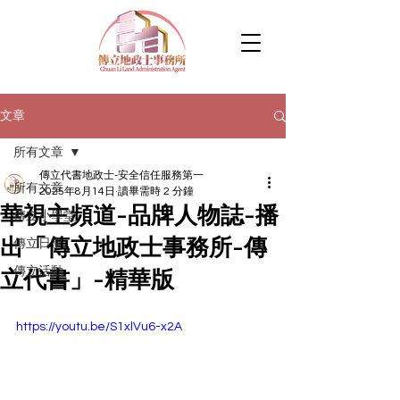
文章
所有文章
傳立代書地政士-安全信任服務第一
所有文章
2025年8月14日
讀畢需時 2 分鐘
華視主頻道-品牌人物誌-播
傳立小學堂
出「傳立地政士事務所-傳
傳立日常
傳立活動
立代書」-精華版
https://youtu.be/S1xlVu6-x2A