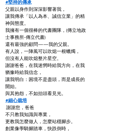
#堅持的傳承
父親以身作則深深影響著我，
讓我傳承「以人為本、誠信立業」的精
神與態度。
我擁有一個很棒的代書團隊，(傳立地政
士事務所-傳立代書)
還有最強的顧問——我的父親。
有人說，一陣風可以吹熄一根蠟燭，
但沒有人能吹熄整片星空。
謝謝爸爸，在我迷惘時給我方向，在我
猶豫時給我信念，
讓我明白：困境不是盡頭，而是成長的
開始。
與其抱怨，不如抬頭看見光。
#細心栽培
 謝謝您，爸爸
不只教我知識與專業，
更教我怎麼做人，怎麼站穩腳步。
創業像學騎腳踏車，快跌倒時，