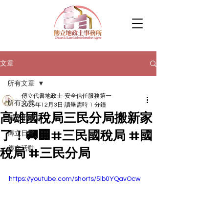
文章
所有文章
傳立代書地政士-安全信任服務第一
所有文章
2025年12月3日
讀畢需時 1 分鐘
高雄國稅局三民分局搬新家
傳立小學堂
了！🚚🏢#三民國稅局 #國
傳立日常
傳立活動
稅局 #三民分局
https://youtube.com/shorts/5lb0YQavOcw