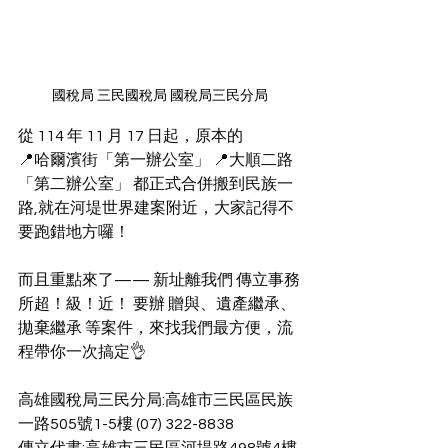
國稅局 三民國稅局 國稅局三民分局
從 114 年 11 月 17 日起，原本的 
📍哈爾濱街「第一辦公室」 📍大順二路
「第二辦公室」 都正式合併搬到民族一
路,就在河堤世界建案附近，大家記得不
要跑錯地方囉！ 
而且重點來了—— 新址離我們 傳立事務
所超！級！近！ 要辦 贈與、遺產繼承、
拋棄繼承 等案件，來找我們最方便，流
程帶你一次搞定👌 
高雄國稅局三民分局:高雄市三民區民族
一路505號1-5樓 (07) 322-8838 
傳立代書:高雄市三民區河堤路498號4樓 