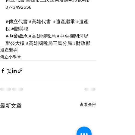
07-3492658 
#傳立代書
#高雄代書
#遺產繼承
#遺產
稅
#贈與稅
#拋棄繼承
#高雄國稅局
#中央機關河堤
辦公大樓
#高雄國稅局三民分局
#財政部
遺產繼承
傳立小學堂
查看全部
最新文章