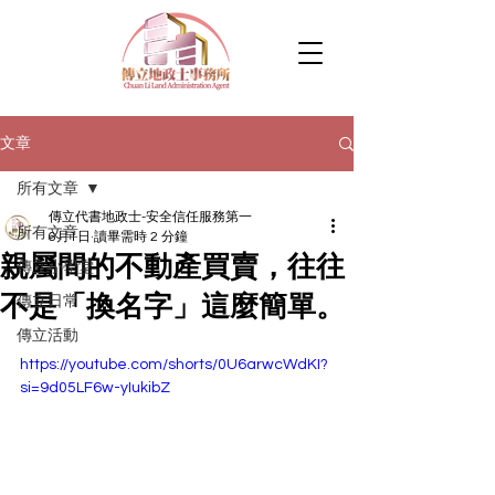
文章
所有文章
傳立代書地政士-安全信任服務第一
所有文章
6月1日
讀畢需時 2 分鐘
親屬間的不動產買賣，往往
傳立小學堂
不是「換名字」這麼簡單。
傳立日常
傳立活動
https://youtube.com/shorts/0U6arwcWdKI?
si=9d05LF6w-yIukibZ