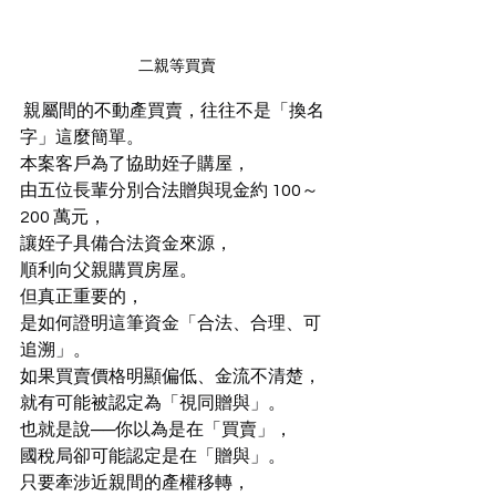
二親等買賣
 親屬間的不動產買賣，往往不是「換名
字」這麼簡單。
本案客戶為了協助姪子購屋，
由五位長輩分別合法贈與現金約 100～
200 萬元，
讓姪子具備合法資金來源，
順利向父親購買房屋。
但真正重要的，
是如何證明這筆資金「合法、合理、可
追溯」。
如果買賣價格明顯偏低、金流不清楚，
就有可能被認定為「視同贈與」。
也就是說──你以為是在「買賣」，
國稅局卻可能認定是在「贈與」。
只要牽涉近親間的產權移轉，