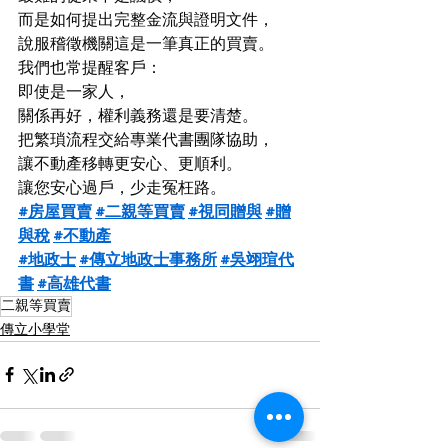
而是如何提出完整金流與證明文件，
說服稽徵機關這是一筆真正的買賣。
我們也常提醒客戶：
即使是一家人，
關係再好，權利義務還是要清楚。
把繁瑣流程交給專業代書團隊協助，
讓不動產移轉更安心、更順利。
讓您安心過戶，少走冤枉路。
#房屋買賣
#二親等買賣
#視同贈與
#贈
與稅
#不動產
#地政士
#傳立地政士事務所
#吳翊瑄代
書
#高雄代書
二親等買賣
傳立小學堂