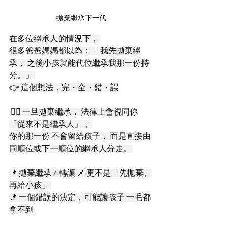
拋棄繼承下一代
在多位繼承人的情況下， 
很多爸爸媽媽都以為： 「我先拋棄繼
承， 之後小孩就能代位繼承我那一份持
分。」 
👉 這個想法，完・全・錯・誤
 🙅‍♀️ 一旦拋棄繼承， 法律上會視同你
「從來不是繼承人」， 
你的那一份 不會留給孩子， 而是直接由 
同順位或下一順位的繼承人分走。 
📌 拋棄繼承 ≠ 轉讓 📌 更不是「先拋棄、
再給小孩」 
📌 一個錯誤的決定，可能讓孩子 一毛都
拿不到 