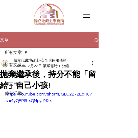
文章
所有文章
傳立代書地政士-安全信任服務第一
所有文章
2025年12月22日
讀畢需時 1 分鐘
拋棄繼承後，持分不能「留
傳立小學堂
給」自己小孩!
傳立日常
傳立活動
https://youtube.com/shorts/GLC2272EdH0?
si=4yQEPShxQNpyJNXx