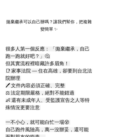
拋棄繼承可以自己辦嗎？讓我們幫你，把複雜
變簡單 ✨
很多人第一個反應： 「拋棄繼承，自己
跑一跑就好吧？」🤔 
但其實流程裡暗藏許多眉角！ 
📑 家事法院 — 住在高雄，卻要到台北法
院辦理 
🖊️ 文件內容必須正確、完整 
⚖️ 法定期限嚴格，絕對不能錯過 
👶 還有未成年人、受監護宣告之人等特
殊情況更要注意 
一不小心，就可能白忙一場😵 
自己跑件風險高，萬一沒辦妥，還可能
面對親友的指責。 