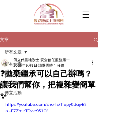
文章
所有文章
傳立代書地政士-安全信任服務第一
所有文章
2025年9月9日
讀畢需時 1 分鐘
❓拋棄繼承可以自己辦嗎？
傳立小學堂
讓我們幫你，把複雜變簡單
傳立日常
傳立活動
✨
https://youtube.com/shorts/Tlepy8dajvE?
si=E7ZmjrTDvvr951Cf