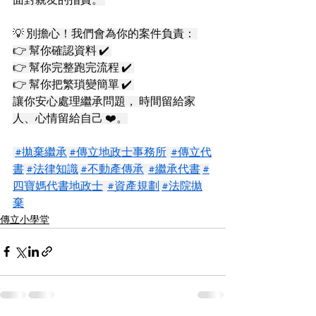
💡 別擔心！我們會為你的案件負責： 
👉 幫你確認資料 ✔️ 
👉 幫你完整跑完流程 ✔️ 
👉 幫你把繁瑣變簡單 ✔️ 
讓你安心處理繼承問題， 時間留給家
人、心情留給自己 ❤️。
#拋棄繼承
#傳立地政士事務所
#傳立代
書
#法律知識
#不動產傳承
#繼承代書
#
四寶媽代書地政士
#資產規劃
#法院拋
棄
傳立小學堂