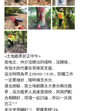
<土地鑑界於正中午>
當地主、仲介沒辦法到場時，沒關係，
有強大的代書在背後當支援。
這次時間為早上09:00~13:30，防曬工作
一定要做好，隨時補充水分。
過去經驗，當土地範圍太大會分兩次鑑
界，這次鑑界人員速度很快，與我們配
合相關好，現場一起討論，所以一次就
完工^.^
本次使用鋼釘*1、塑膠界標*29。