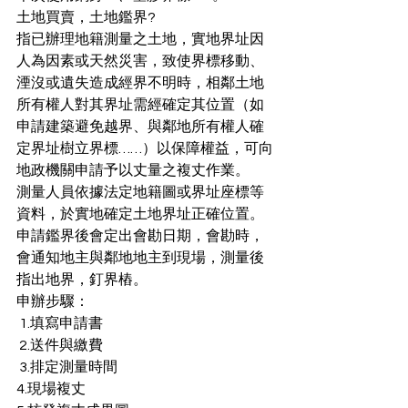
土地買賣，土地鑑界?
指已辦理地籍測量之土地，實地界址因
人為因素或天然災害，致使界標移動、
湮沒或遺失造成經界不明時，相鄰土地
所有權人對其界址需經確定其位置（如
申請建築避免越界、與鄰地所有權人確
定界址樹立界標……）以保障權益，可向
地政機關申請予以丈量之複丈作業。
測量人員依據法定地籍圖或界址座標等
資料，於實地確定土地界址正確位置。
申請鑑界後會定出會勘日期，會勘時，
會通知地主與鄰地地主到現場，測量後
指出地界，釘界樁。
申辦步驟：
 1.填寫申請書
 2.送件與繳費
 3.排定測量時間
4.現場複丈