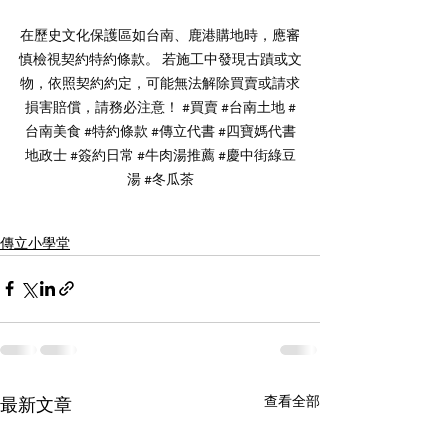
在歷史文化保護區如台南、鹿港購地時，應審
慎檢視契約特約條款。 若施工中發現古蹟或文
物，依照契約約定，可能無法解除買賣或請求
損害賠償，請務必注意！ 
#買賣
#台南土地
#
台南美食
#特約條款
#傳立代書
#四寶媽代書
地政士
#簽約日常
#牛肉湯推薦
#慶中街綠豆
湯
#冬瓜茶
傳立小學堂
查看全部
最新文章