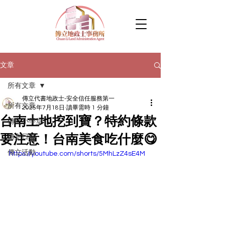
文章
所有文章
傳立代書地政士-安全信任服務第一
所有文章
2025年7月18日
讀畢需時 1 分鐘
台南土地挖到寶？特約條款
傳立小學堂
要注意！台南美食吃什麼😋
傳立日常
傳立活動
https://youtube.com/shorts/5MhLzZ4sE4M