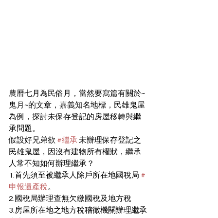
農曆七月為民俗月，當然要寫篇有關於~
鬼月~的文章，嘉義知名地標，民雄鬼屋
為例，探討未保存登記的房屋移轉與繼
承問題。
假設好兄弟欲 
#繼承
 未辦理保存登記之
民雄鬼屋，因沒有建物所有權狀，繼承
人常不知如何辦理繼承？
1.首先須至被繼承人除戶所在地國稅局 
#
申報遺產稅
。
2.國稅局辦理查無欠繳國稅及地方稅
3.房屋所在地之地方稅稽徵機關辦理繼承