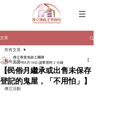
文章
所有文章
傳立專業地政士團隊
所有文章
2022年8月19日
讀畢需時 2 分鐘
【民俗月繼承或出售未保存
傳立小學堂
登記的鬼屋，「不用怕」】
傳立日常
傳立活動