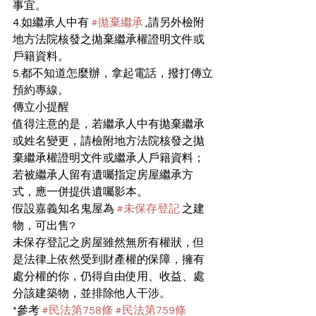
事宜。
4.如繼承人中有 
#拋棄繼承
 ,請另外檢附
地方法院核發之拋棄繼承權證明文件或
戶籍資料。
5.都不知道怎麼辦，拿起電話，撥打傳立
預約專線。
傳立小提醒
值得注意的是，若繼承人中有拋棄繼承
或姓名變更，請檢附地方法院核發之拋
棄繼承權證明文件或繼承人戶籍資料；
若被繼承人留有遺囑指定房屋繼承方
式，應一併提供遺囑影本。
假設嘉義知名鬼屋為 
#未保存登記
 之建
物，可出售?
未保存登記之房屋雖然無所有權狀，但
是法律上依然受到財產權的保障，擁有
處分權的你，仍得自由使用、收益、處
分該建築物，並排除他人干涉。
*參考 
#民法第758條
#民法第759條