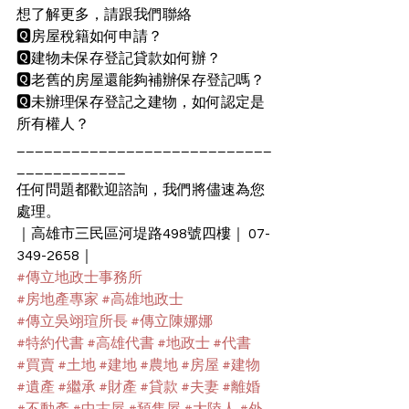
想了解更多，請跟我們聯絡
🆀房屋稅籍如何申請？
🆀建物未保存登記貸款如何辦？
🆀老舊的房屋還能夠補辦保存登記嗎？
🆀未辦理保存登記之建物，如何認定是
所有權人？
____________________________
____________
任何問題都歡迎諮詢，我們將儘速為您
處理。
｜高雄市三民區河堤路498號四樓｜ 07-
349-2658｜
#傳立地政士事務所
#房地產專家
#高雄地政士
#傳立吳翊瑄所長
#傳立陳娜娜
#特約代書
#高雄代書
#地政士
#代書
#買賣
#土地
#建地
#農地
#房屋
#建物
#遺產
#繼承
#財產
#貸款
#夫妻
#離婚