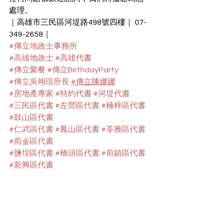
處理。
｜高雄市三民區河堤路498號四樓｜ 07-
349-2658｜
#傳立地政士事務所
#高雄地政士
#高雄代書
#傳立聚餐
#傳立BirthdayParty
#傳立吳翊瑄所長
#傳立陳娜娜
#房地產專家
#特約代書
#河堤代書
#三民區代書
#左營區代書
#楠梓區代書
#鼓山區代書
#仁武區代書
#鳳山區代書
#苓雅區代書
#前金區代書
#鹽埕區代書
#橋頭區代書
#前鎮區代書
#新興區代書