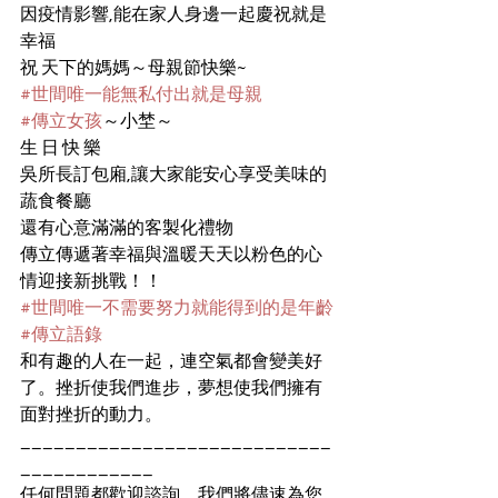
因疫情影響,能在家人身邊一起慶祝就是
幸福
祝 天下的媽媽～母親節快樂~
#世間唯一能無私付出就是母親
#傳立女孩
～小埜～
生 日 快 樂  
吳所長訂包廂,讓大家能安心享受美味的
蔬食餐廳
還有心意滿滿的客製化禮物 
傳立傳遞著幸福與溫暖天天以粉色的心
情迎接新挑戰！！ 
#世間唯一不需要努力就能得到的是年齡
#傳立語錄
和有趣的人在一起，連空氣都會變美好
了。挫折使我們進步，夢想使我們擁有
面對挫折的動力。
____________________________
____________
任何問題都歡迎諮詢，我們將儘速為您