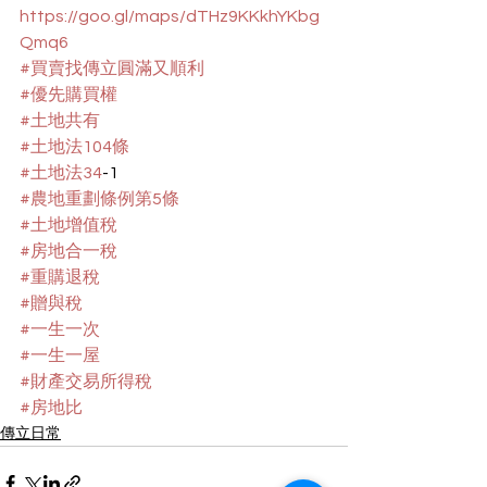
https://goo.gl/maps/dTHz9KKkhYKbg
Qmq6
#買賣找傳立圓滿又順利
#優先購買權
#土地共有
#土地法104條
#土地法34
-1
#農地重劃條例第5條
#土地增值稅
#房地合一稅
#重購退稅
#贈與稅
#一生一次
#一生一屋
#財產交易所得稅
#房地比
傳立日常