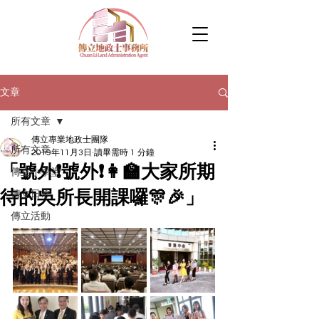
文章
所有文章
傳立專業地政士團隊
所有文章
2019年11月3日
讀畢需時 1 分鐘
「號外❗號外❗👩‍🏫大家所期
傳立小學堂
待的吳所長開課囉🎊🎉」
傳立日常
傳立活動