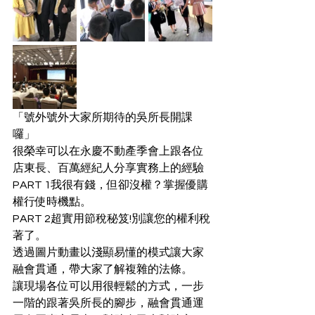
「號外號外大家所期待的吳所長開課
囉」
很榮幸可以在永慶不動產季會上跟各位
店東長、百萬經紀人分享實務上的經驗
PART 1我很有錢，但卻沒權？掌握優購
權行使時機點。
PART 2超實用節稅秘笈!別讓您的權利稅
著了。
透過圖片動畫以淺顯易懂的模式讓大家
融會貫通，帶大家了解複雜的法條。
讓現場各位可以用很輕鬆的方式，一步
一階的跟著吳所長的腳步，融會貫通運