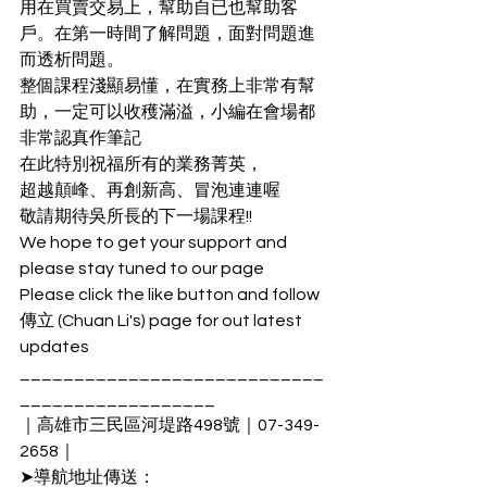
用在買賣交易上，幫助自已也幫助客
戶。在第一時間了解問題，面對問題進
而透析問題。
整個課程淺顯易懂，在實務上非常有幫
助，一定可以收穫滿溢，小編在會場都
非常認真作筆記
在此特別祝福所有的業務菁英，
超越顛峰、再創新高、冒泡連連喔
敬請期待吳所長的下一場課程!!
We hope to get your support and 
please stay tuned to our page
Please click the like button and follow 
傳立 (Chuan Li's) page for out latest 
updates
____________________________
__________________
｜高雄市三民區河堤路498號｜07-349-
2658｜
➤導航地址傳送：